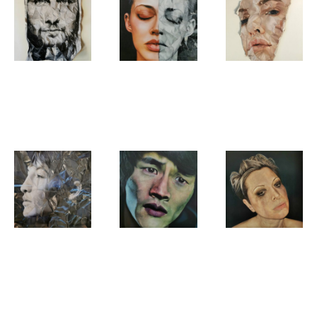
Kiara Peelman
Kiara Peelman
Kiara Peelman
Matthias
Jessie's
Fragment I
Duality
Kiara Peelman
Kiara Peelman
Kiara Peelman
Tender Blue
Something
Part Of Me
Lost