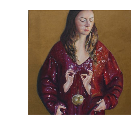
Paul Kenens
Glittermeisje met Jonagold