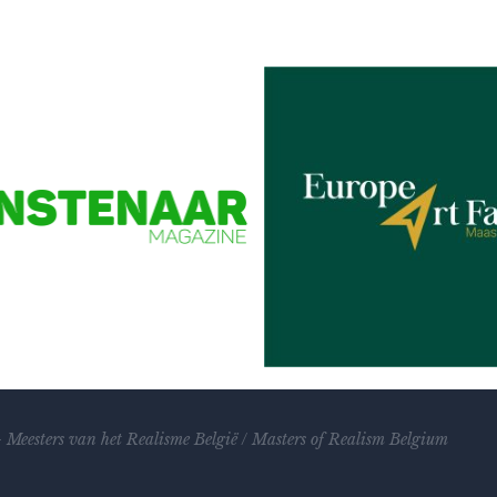
Partners
–
Meesters van het Realisme
België
/
Masters of Realism Belgium