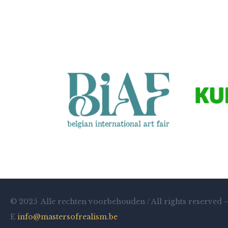
© 2025 Alle rechten voorbehouden / All rights reserved 
E
info@mastersofrealism.be