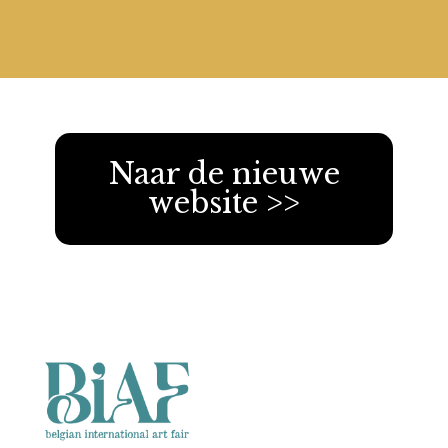
Naar de nieuwe
website >>
Partners