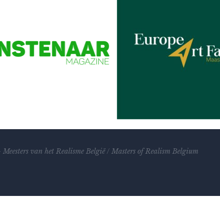
–
Meesters van het Realisme
België
/
Masters of Realism Belgium