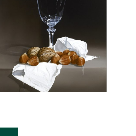
guy de jaegher
Een Wijnglas, Hazel- en Walnoten