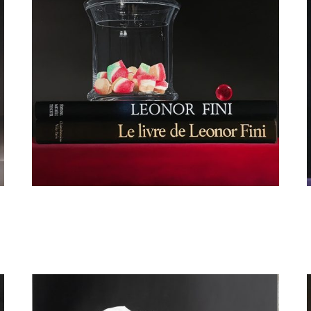
guy de jaegher
Homage to LEONOR FINI