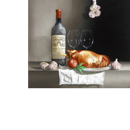
guy de jaegher
Château La Lagune 1982 met lamsbout