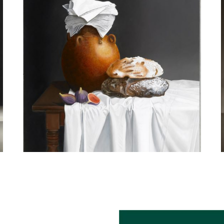
guy de jaegher
De Kruik in Aardewerk, Brood en Vijgen
Partners