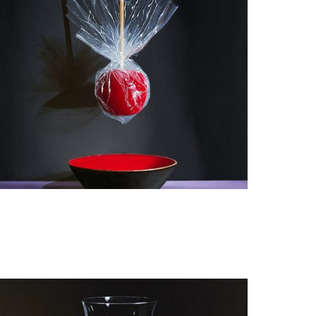
guy de jaegher
La Pomme d'Amour