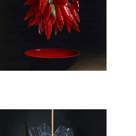
guy de jaegher
Dried Red Chili Peppers