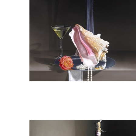
guy de jaegher
Zeeschelp met Parelcollier en Oranje
Roos.