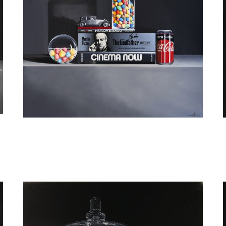
guy de jaegher
Cinema Now : The Godfather