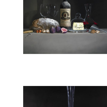
guy de jaegher
Château l'Angélus 1964, Roquefort,
Brood & vijgen