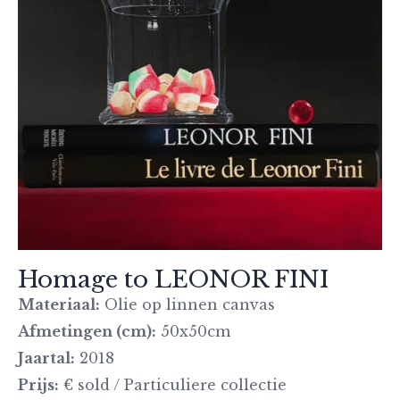
Homage to LEONOR FINI
Materiaal:
Olie op linnen canvas
Afmetingen (cm):
50x50cm
Jaartal:
2018
Prijs:
€ sold / Particuliere collectie