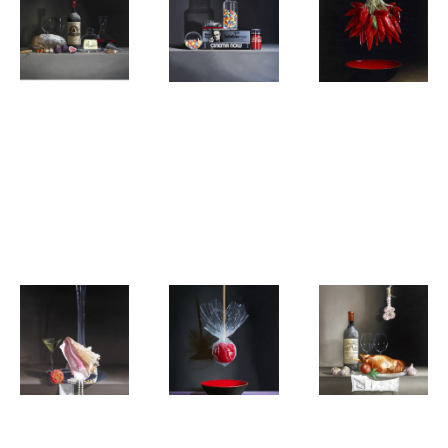
guy de jaegher
guy de jaegher
guy de jaegher
Château
Cinema
Dried Red
l'Angélus
Now : The
Chili
1964,
Godfather
Peppers
Roquefort,
Brood &
vijgen
guy de jaegher
guy de jaegher
guy de jaegher
Zeeschelp
La Pomme
Château La