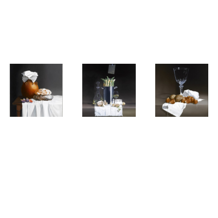
met
d'Amour
Lagune 1982
Parelcollier
met
en Oranje
lamsbout
Roos.
guy de jaegher
guy de jaegher
guy de jaegher
De Kruik in
Asperges op
Een
Aardewerk,
zijn Vlaams
Wijnglas,
Brood en
Hazel- en
Partners
Vijgen
Walnoten